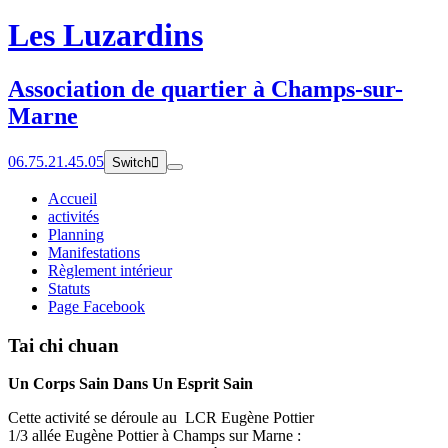
Les Luzardins
Association de quartier à Champs-sur-
Marne
06.75.21.45.05
Switch

Accueil
​activités
Planning
Manifestations
Règlement intérieur
Statuts
Page Facebook
Tai chi chuan
Un Corps Sain Dans Un Esprit Sain
Cette activité se déroule au LCR Eugène Pottier
1/3 allée Eugène Pottier à Champs sur Marne :